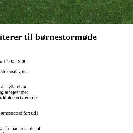
terer til børnestormøde
n 17.00-19.00.
møde onsdag den
DBU Jylland og
sig arbejdet med
rdifulde netværk der
ørnestrategi ført ud i
, når man er en del af