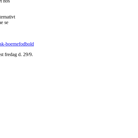
et hos
ernativt
ne se
nsk-boernefodbold
st fredag d. 29/9.