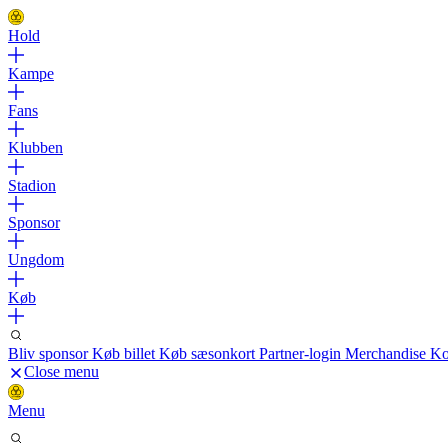
Hold
Kampe
Fans
Klubben
Stadion
Sponsor
Ungdom
Køb
Bliv sponsor
Køb billet
Køb sæsonkort
Partner-login
Merchandise
Ko
Close menu
Menu