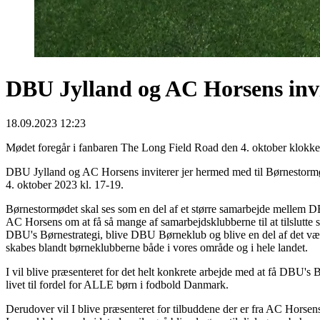
DBU Jylland og AC Horsens invi
18.09.2023 12:23
Mødet foregår i fanbaren The Long Field Road den 4. oktober klokke
DBU Jylland og AC Horsens inviterer jer hermed med til Børnestor
4. oktober 2023 kl. 17-19.
Børnestormødet skal ses som en del af et større samarbejde mellem 
AC Horsens om at få så mange af samarbejdsklubberne til at tilslutte 
DBU's Børnestrategi, blive DBU Børneklub og blive en del af det væ
skabes blandt børneklubberne både i vores område og i hele landet.
I vil blive præsenteret for det helt konkrete arbejde med at få DBU's B
livet til fordel for ALLE børn i fodbold Danmark.
Derudover vil I blive præsenteret for tilbuddene der er fra AC Horsens