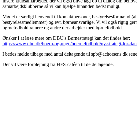
Insero klubsamarbejdet, der vil også blive lagt op til dialog om behov
samarbejdsklubberne så vi kan hjælpe hinanden bedst muligt.
Mødet er særligt henvendt til kontaktpersoner, bestyrelsesformænd (alt
bestyrelsesmedlemmer) og evt. børneansvarlige. Vi vil også rigtig ger
børnefodboldtrænere og andre der arbejder med børnefodbold.
Ønsker I at læse mere om DBU's Børnestrategi kan det findes her:
https://www.dbu.dk/boern-og-unge/boernefodbold/ny-strategi-for-da
I bedes melde tilbage med antal deltagende til
spb@achorsens.dk
sene
Der vil være forplejning fra HFS-caféen til de deltagende.