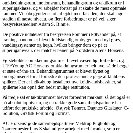
omklædningsrum, motionsrum, behandlingsrum og taktikrum er i
superligaklasse, og vi arbejder fortsat på at skabe de mest optimale
rammer. Vi påbegynder snart arbejdet med facaden, der skal tage
stadion til næste niveau, og flere forbedringer er på vej, siger
bestyrelsesmedlem Adam S. Binnie.
De positive udtalelser fra bestyrelsen kommer i kølvandet på, at
træningsbanerne er blevet fuldstændig ombygget med nyt græs,
vandingssystemer og hegn, hvilket bringer dem op på et
superliganiveau, der matcher banen på Nordstern Arena Horsens.
Førsteholdets omklædningsrum er blevet væsentligt forbedret, og
U19/Young AC Horsens' omklædningsrum er helt nye, så de begge
er state-of-the-art. Behandlingsrummet er blevet flyttet og
omorganiseret for at forbedre den professionelle pleje af klubbens
spillere. Der er indkøbt og installeret nye koldtvandsbassiner, så
spillerne kan opnå den bedst mulige restitution.
På tredje sal er taktikrummet blevet forbedret markant, så det også er
på absolut topniveau, og en række gode samarbejdspartnere har
udført det praktiske arbejde: Østjysk Tømrer, Dagnæs Glaslager, C-
Solution, Grafisk Forum og Format.
AC Horsens' gode samarbejdspartnere Meldrup Pugholm og
Tømrermester Lars S skal udføre arbejdet med facaden, som er