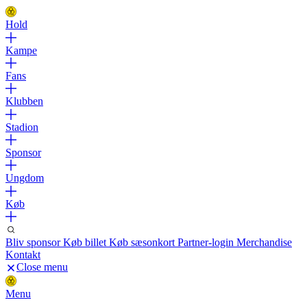
Hold
Kampe
Fans
Klubben
Stadion
Sponsor
Ungdom
Køb
Bliv sponsor
Køb billet
Køb sæsonkort
Partner-login
Merchandise
Kontakt
Close menu
Menu