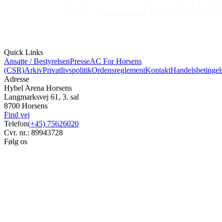
Quick Links
Ansatte / Bestyrelsen
Presse
AC For Horsens
(CSR)
Arkiv
Privatlivspolitik
Ordensreglement
Kontakt
Handelsbetingel
Adresse
Hybel Arena Horsens
Langmarksvej 61, 3. sal
8700 Horsens
Find vej
Telefon
(+45) 75626020
Cvr. nr.: 89943728
Følg os