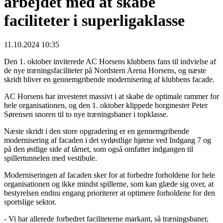
arbejdet med at skabe
faciliteter i superligaklasse
11.10.2024 10:35
Den 1. oktober inviterede AC Horsens klubbens fans til indvielse af
de nye træningsfaciliteter på Nordstern Arena Horsens, og næste
skridt bliver en gennemgribende modernisering af klubbens facade.
AC Horsens har investeret massivt i at skabe de optimale rammer for
hele organisationen, og den 1. oktober klippede borgmester Peter
Sørensen snoren til to nye træningsbaner i topklasse.
Næste skridt i den store opgradering er en gennemgribende
modernisering af facaden i det sydøstlige hjørne ved Indgang 7 og
på den østlige side af tårnet, som også omfatter indgangen til
spillertunnelen med vestibule.
Moderniseringen af facaden sker for at forbedre forholdene for hele
organisationen og ikke mindst spillerne, som kan glæde sig over, at
bestyrelsen endnu engang prioriterer at optimere forholdene for den
sportslige sektor.
- Vi har allerede forbedret faciliteterne markant, så træningsbaner,