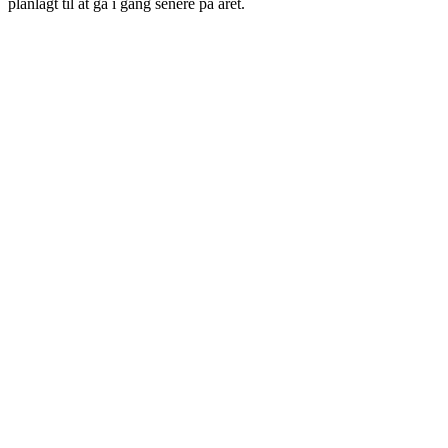
planlagt til at gå i gang senere på året.