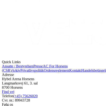
Quick Links
Ansatte / Bestyrelsen
Presse
AC For Horsens
(CSR)
Arkiv
Privatlivspolitik
Ordensreglement
Kontakt
Handelsbetingel
Adresse
Hybel Arena Horsens
Langmarksvej 61, 3. sal
8700 Horsens
Find vej
Telefon
(+45) 75626020
Cvr. nr.: 89943728
Følg os