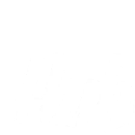
Gratis for sæsonkortholdere: Alle mand
til Nykøbing og Fredericia!
12.05.2022
Alle nyheder