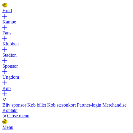
Hold
Kampe
Fans
Klubben
Stadion
Sponsor
Ungdom
Køb
Bliv sponsor
Køb billet
Køb sæsonkort
Partner-login
Merchandise
Kontakt
Close menu
Menu