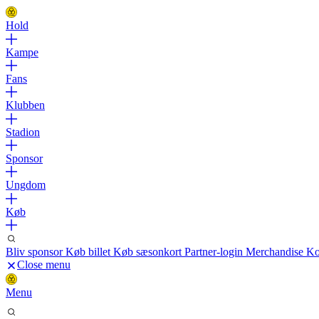
Hold
Kampe
Fans
Klubben
Stadion
Sponsor
Ungdom
Køb
Bliv sponsor
Køb billet
Køb sæsonkort
Partner-login
Merchandise
Ko
Close menu
Menu