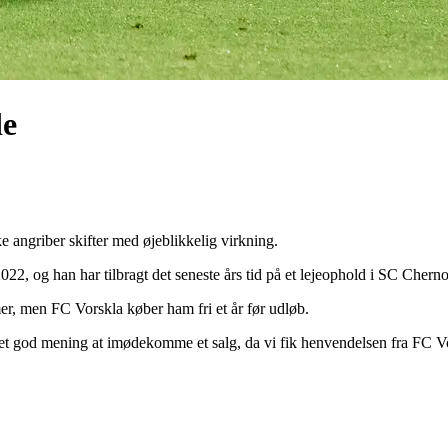
de
e angriber skifter med øjeblikkelig virkning.
22, og han har tilbragt det seneste års tid på et lejeophold i SC Chern
r, men FC Vorskla køber ham fri et år før udløb.
 det god mening at imødekomme et salg, da vi fik henvendelsen fra FC V