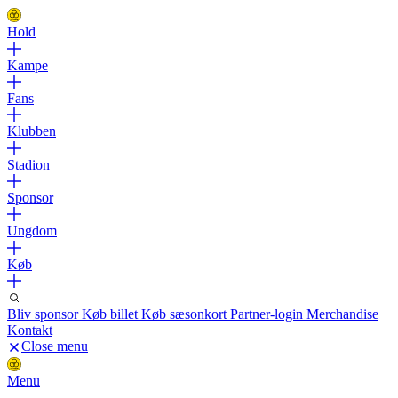
Hold
Kampe
Fans
Klubben
Stadion
Sponsor
Ungdom
Køb
Bliv sponsor
Køb billet
Køb sæsonkort
Partner-login
Merchandise
Kontakt
Close menu
Menu