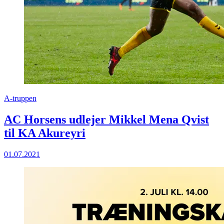
A-truppen
AC Horsens udlejer Mikkel Mena Qvist
til KA Akureyri
01.07.2021