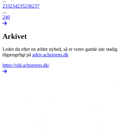
...
233
234
235
236
237
...
240
Arkivet
Leder du efter en ældre nyhed, så er vores gamle site stadig
tilgængeligt på
arkiv.achorsens.dk
https://old.achorsens.dk/